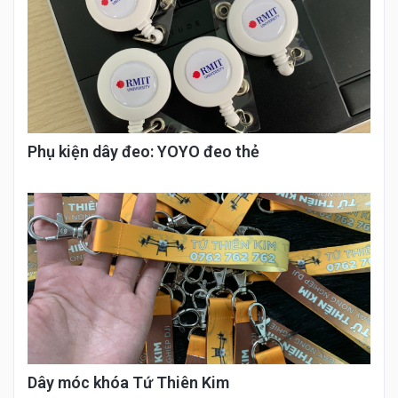
Phụ kiện dây đeo: YOYO đeo thẻ
Dây móc khóa Tứ Thiên Kim