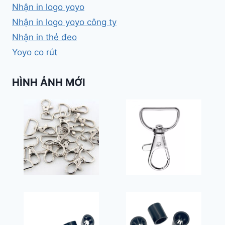
Nhận in logo yoyo
Nhận in logo yoyo công ty
Nhận in thẻ đeo
Yoyo co rút
HÌNH ẢNH MỚI