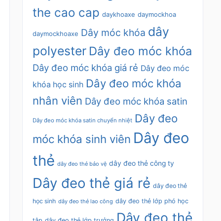
the cao cap
daykhoaxe
daymockhoa
dây
Dây móc khóa
daymockhoaxe
polyester
Dây đeo móc khóa
Dây đeo móc khóa giá rẻ
Dây đeo móc
Dây đeo móc khóa
khóa học sinh
nhân viên
Dây đeo móc khóa satin
Dây đeo
Dây đeo móc khóa satin chuyển nhiệt
Dây đeo
móc khóa sinh viên
thẻ
dây đeo thẻ công ty
dây đeo thẻ bảo vệ
Dây đeo thẻ giá rẻ
dây đeo thẻ
học sinh
dây đeo thẻ lớp phó học
dây đeo thẻ lao công
Dây đeo thẻ
tập
dây đeo thẻ lớp trưởng