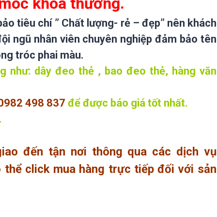
 móc khóa thường.
o tiêu chí ” Chất lượng- rẻ – đẹp” nên khách
đội ngũ nhân viên chuyên nghiệp đảm bảo tên
ong tróc phai màu.
 như: dây đeo thẻ , bao đeo thẻ, hàng văn
0982 498 837
để
được báo giá tốt nhất.
.
iao đến tận nơi thông qua các dịch vụ
thể click mua hàng trực tiếp đối với sản