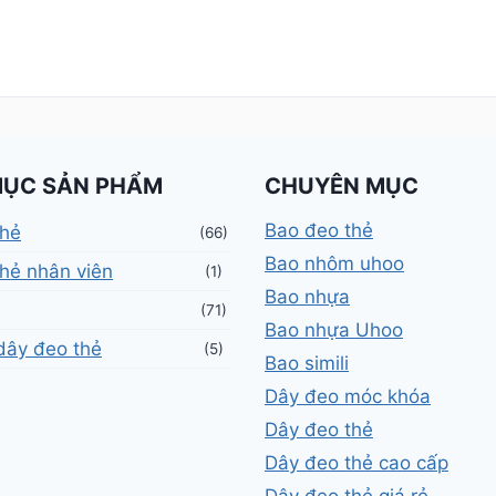
MỤC SẢN PHẨM
CHUYÊN MỤC
Bao đeo thẻ
thẻ
(66)
Bao nhôm uhoo
hẻ nhân viên
(1)
Bao nhựa
(71)
Bao nhựa Uhoo
dây đeo thẻ
(5)
Bao simili
Dây đeo móc khóa
Dây đeo thẻ
Dây đeo thẻ cao cấp