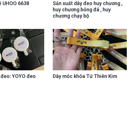
ẻ UHOO 6638
Sản xuất dây đeo huy chương ,
huy chương bóng đá , huy
chương chạy bộ
y đeo: YOYO đeo
Dây móc khóa Tứ Thiên Kim