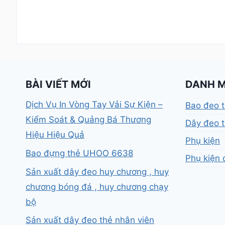
BÀI VIẾT MỚI
DANH 
Dịch Vụ In Vòng Tay Vải Sự Kiện –
Bao đeo 
Kiểm Soát & Quảng Bá Thương
Dây đeo t
Hiệu Hiệu Quả
Phụ kiện
Bao đựng thẻ UHOO 6638
Phụ kiện 
Sản xuất dây đeo huy chương , huy
chương bóng đá , huy chương chạy
bộ
Sản xuất dây đeo thẻ nhân viên