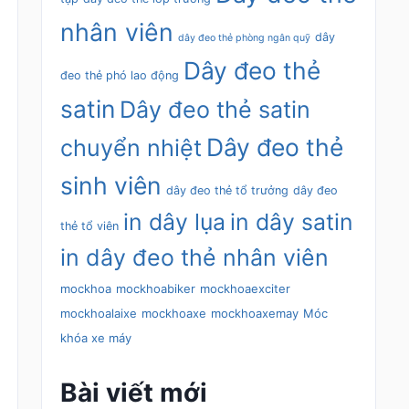
nhân viên
dây
dây đeo thẻ phòng ngân quỹ
Dây đeo thẻ
đeo thẻ phó lao động
satin
Dây đeo thẻ satin
Dây đeo thẻ
chuyển nhiệt
sinh viên
dây đeo thẻ tổ trưởng
dây đeo
in dây lụa
in dây satin
thẻ tổ viên
in dây đeo thẻ nhân viên
mockhoa
mockhoabiker
mockhoaexciter
mockhoalaixe
mockhoaxe
mockhoaxemay
Móc
khóa xe máy
Bài viết mới