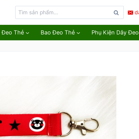
d
Tìm
kiếm
 Đeo Thẻ
Bao Đeo Thẻ
Phụ Kiện Dây Đeo