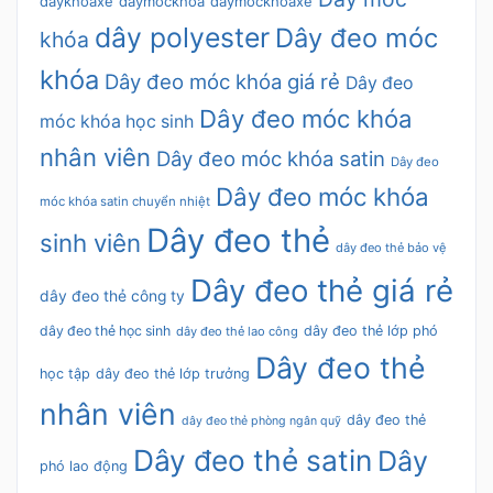
daykhoaxe
daymockhoa
daymockhoaxe
dây polyester
Dây đeo móc
khóa
khóa
Dây đeo móc khóa giá rẻ
Dây đeo
Dây đeo móc khóa
móc khóa học sinh
nhân viên
Dây đeo móc khóa satin
Dây đeo
Dây đeo móc khóa
móc khóa satin chuyển nhiệt
Dây đeo thẻ
sinh viên
dây đeo thẻ bảo vệ
Dây đeo thẻ giá rẻ
dây đeo thẻ công ty
dây đeo thẻ học sinh
dây đeo thẻ lớp phó
dây đeo thẻ lao công
Dây đeo thẻ
học tập
dây đeo thẻ lớp trưởng
nhân viên
dây đeo thẻ
dây đeo thẻ phòng ngân quỹ
Dây đeo thẻ satin
Dây
phó lao động