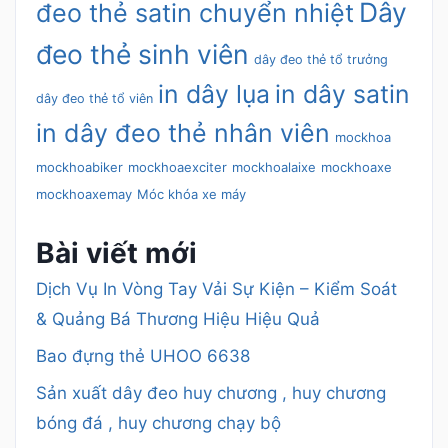
Dây
đeo thẻ satin chuyển nhiệt
đeo thẻ sinh viên
dây đeo thẻ tổ trưởng
in dây lụa
in dây satin
dây đeo thẻ tổ viên
in dây đeo thẻ nhân viên
mockhoa
mockhoabiker
mockhoaexciter
mockhoalaixe
mockhoaxe
mockhoaxemay
Móc khóa xe máy
Bài viết mới
Dịch Vụ In Vòng Tay Vải Sự Kiện – Kiểm Soát
& Quảng Bá Thương Hiệu Hiệu Quả
Bao đựng thẻ UHOO 6638
Sản xuất dây đeo huy chương , huy chương
bóng đá , huy chương chạy bộ