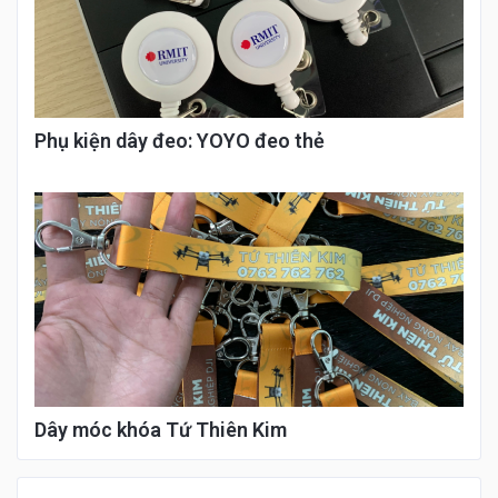
Phụ kiện dây đeo: YOYO đeo thẻ
Dây móc khóa Tứ Thiên Kim