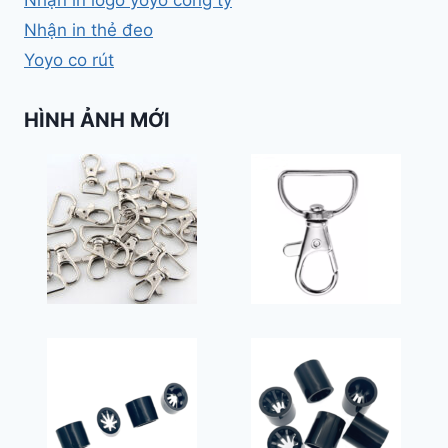
Nhận in logo yoyo công ty
Nhận in thẻ đeo
Yoyo co rút
HÌNH ẢNH MỚI