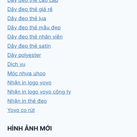
Dây đeo thẻ cao cấp
Dây đeo thẻ giá rẻ
Dây đeo thẻ lụa
Dây đeo thẻ mẫu đẹp
Dây đeo thẻ nhân viên
Dây đeo thẻ satin
Dây polyester
Dịch vụ
Móc nhựa uhoo
Nhận in logo yoyo
Nhận in logo yoyo công ty
Nhận in thẻ đeo
Yoyo co rút
HÌNH ẢNH MỚI