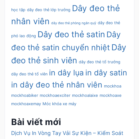
Dây đeo thẻ
học tập
dây đeo thẻ lớp trưởng
nhân viên
dây đeo thẻ
dây đeo thẻ phòng ngân quỹ
Dây đeo thẻ satin
Dây
phó lao động
Dây
đeo thẻ satin chuyển nhiệt
đeo thẻ sinh viên
dây đeo thẻ tổ trưởng
in dây lụa
in dây satin
dây đeo thẻ tổ viên
in dây đeo thẻ nhân viên
mockhoa
mockhoabiker
mockhoaexciter
mockhoalaixe
mockhoaxe
mockhoaxemay
Móc khóa xe máy
Bài viết mới
Dịch Vụ In Vòng Tay Vải Sự Kiện – Kiểm Soát